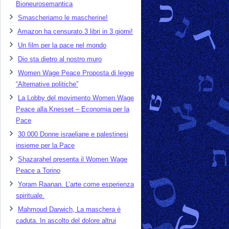
Bioneurosemantica
Smascheriamo le mascherine!
Amazon ha censurato 3 libri in 3 giorni!
Un film per la pace nel mondo
Dio sta dietro al nostro muro
Women Wage Peace Proposta di legge
“Alternative politiche”
La Lobby del movimento Women Wage
Peace alla Knesset – Economia per la
Pace
30.000 Donne israeliane e palestinesi
insieme per la Pace
Shazarahel presenta il Women Wage
Peace a Torino
Yoram Raanan. L’arte come esperienza
spirituale.
Mahmoud Darwich, La maschera è
caduta. In ascolto del dolore altrui