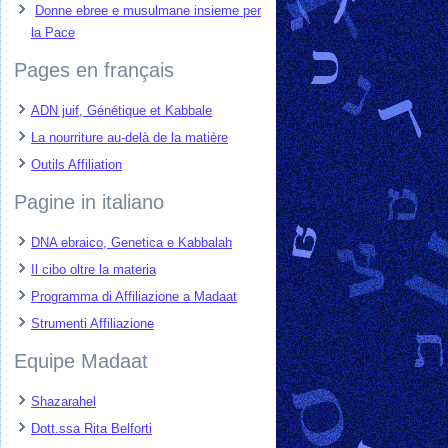
Donne ebree e musulmane insieme per
la Pace
Pages en français
ADN juif, Génétique et Kabbale
La nourriture au-delà de la matière
Outils Affiliation
Pagine in italiano
DNA ebraico, Genetica e Kabbalah
Il cibo oltre la materia
Programma di Affiliazione a Madaat
Strumenti Affiliazione
Equipe Madaat
Shazarahel
Dott.ssa Rita Belforti