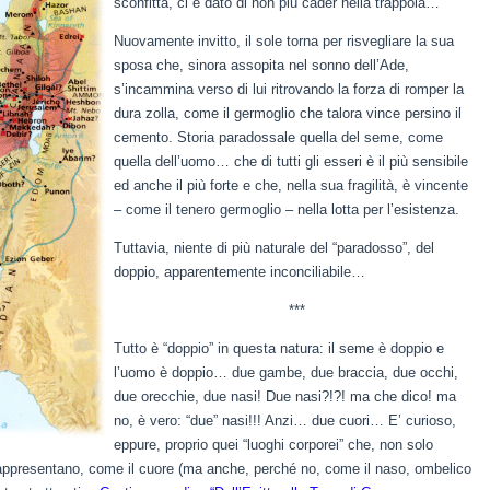
sconfitta, ci è dato di non più cader nella trappola…
Nuovamente invitto, il sole torna per risvegliare la sua
sposa che, sinora assopita nel sonno dell’Ade,
s’incammina verso di lui ritrovando la forza di romper la
dura zolla, come il germoglio che talora vince persino il
cemento. Storia paradossale quella del seme, come
quella dell’uomo… che di tutti gli esseri è il più sensibile
ed anche il più forte e che, nella sua fragilità, è vincente
– come il tenero germoglio – nella lotta per l’esistenza.
Tuttavia, niente di più naturale del “paradosso”, del
doppio, apparentemente inconciliabile…
***
Tutto è “doppio” in questa natura: il seme è doppio e
l’uomo è doppio… due gambe, due braccia, due occhi,
due orecchie, due nasi! Due nasi?!?! ma che dico! ma
no, è vero: “due” nasi!!! Anzi… due cuori… E’ curioso,
eppure, proprio quei “luoghi corporei” che, non solo
rappresentano, come il cuore (ma anche, perché no, come il naso, ombelico