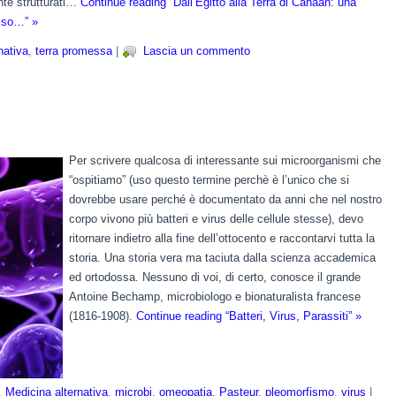
nte strutturati…
Continue reading “Dall’Egitto alla Terra di Canaan: una
osso…” »
nativa
,
terra promessa
|
Lascia un commento
Per scrivere qualcosa di interessante sui microorganismi che
“ospitiamo” (uso questo termine perchè è l’unico che si
dovrebbe usare perché è documentato da anni che nel nostro
corpo vivono più batteri e virus delle cellule stesse), devo
ritornare indietro alla fine dell’ottocento e raccontarvi tutta la
storia. Una storia vera ma taciuta dalla scienza accademica
ed ortodossa. Nessuno di voi, di certo, conosce il grande
Antoine Bechamp, microbiologo e bionaturalista francese
(1816-1908).
Continue reading “Batteri, Virus, Parassiti” »
,
Medicina alternativa
,
microbi
,
omeopatia
,
Pasteur
,
pleomorfismo
,
virus
|