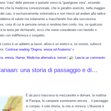
ersi “cura” delle persone e portarle verso la “guarigione vera”, essendo
nto che la medicina convenzionale, che io peraltro esercito, nella maggior
 dei casi, è esclusivamente sintomatica e non riesce ad andare alla radice
roblema di salute ma solamente a mascherarlo fino alla successiva
iva, cosa di cui le persone ormai si rendono ben conto, ma, se qualcuno
va la testa per dichiararlo, ecco che viene considerato con fastidio o
ato con indifferenza o sospetto.
i costui è un addetto ai lavori, allora è un eretico e, se insiste, subisce
emi.
Continue reading “Dogma, eresia ed Anatema” »
ma
,
eresia
,
Hamer
,
Medicina alternativa
,
tumori
|
Lascia un commento
i Canaan: una storia di passaggio e di…
…
È da poco trascorsa la mezzanotte e domani, la mattina
di Pasqua, le campane suoneranno ancora… il passaggio
si compie, il sole ritorna, la vita si rinnova. L’illusione è