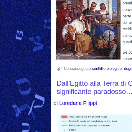
prend
convi
parte
del p
recid
solle
guard
Se po
anat
Contrassegnato
conflitto biologico
,
dog
Dall’Egitto alla Terra d
significante paradosso
di
Loredana Filippi