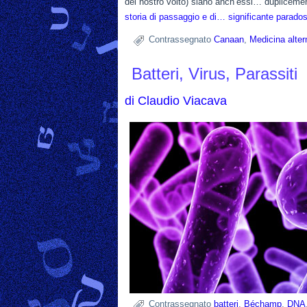
del nostro volto) siano anch’essi… dupliceme
storia di passaggio e di… significante parad
Contrassegnato
Canaan
,
Medicina alter
Batteri, Virus, Parassiti
di
Claudio Viacava
Contrassegnato
batteri
,
Béchamp
,
DNA