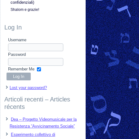
confidenziali)
Shalom e grazie!
Log In
Username
Password
Remember Me
Lost your password?
Articoli recenti – Articles
récents
Dea – Progetto Videomusicale per la
Resistenza “Avvicinamento Sociale”
Esperimento collettivo di