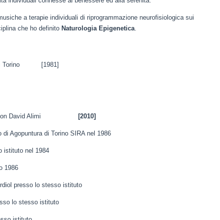
tà individuali connesse al benessere ed alla serenità.
 musiche a terapie individuali di riprogrammazione neurofisiologica sui
iplina che ho definito
Naturologia Epigenetica
.
ità di Torino [1981]
con David Alimi
[2010]
no di Agopuntura di Torino SIRA nel 1986
istituto nel 1984
to 1986
diol presso lo stesso istituto
sso lo stesso istituto
sso istituto