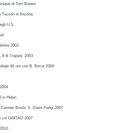
chinique di Tom Bowen
a Tucson in Arizona
egli U.S.
ed
elette 2002
L 9 di Trapani 2003
obale 40 ore con B. Bricot 2004
.
 2004
l in Hidao
 Carmen Bostic S. Claire Parigi 2007
ita col GIMTAO 2007
 2010