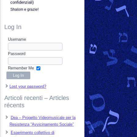
confidenziali)
Shalom e grazie!
Log In
Username
Password
Remember Me
Lost your password?
Articoli recenti – Articles
récents
Dea – Progetto Videomusicale per la
Resistenza “Avvicinamento Sociale”
Esperimento collettivo di