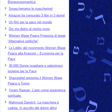
Bioneurosemantica
Smascheriamo le mascherine!
Amazon ha censurato 3 libri in 3 giorni!
Un film per la pace nel mondo
Dio sta dietro al nostro muro
Women Wage Peace Proposta di legge
“Alternative politiche”
La Lobby del movimento Women Wage
Peace alla Knesset – Economia per la
Pace
30.000 Donne israeliane e palestinesi
insieme per la Pace
Shazarahel presenta il Women Wage
Peace a Torino
Yoram Raanan. L’arte come esperienza
spirituale.
Mahmoud Darwich, La maschera è
caduta. In ascolto del dolore altrui