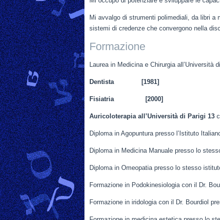
Mi occupo di potenziare e sviluppare le capaci
Mi avvalgo di strumenti polimediali, da libri a
sistemi di credenze che convergono nella disc
Formazione
Laurea in Medicina e Chirurgia all’Univers
Dentista
[1981]
Fisiatria [2000]
Auricoloterapia all’Università di Parigi 13
Diploma in Agopuntura presso l’Istituto Italia
Diploma in Medicina Manuale presso lo stesso 
Diploma in Omeopatia presso lo stesso istitu
Formazione in Podokinesiologia con il Dr. Bour
Formazione in iridologia con il Dr. Bourdiol pre
Formazione in medicina estetica presso lo ste