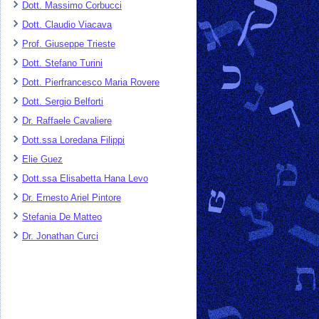
Dott. Massimo Corbucci
Dott. Claudio Viacava
Prof. Giuseppe Trieste
Dott. Stefano Turini
Dott. Pierfrancesco Maria Rovere
Dott. Sergio Belforti
Dr. Raffaele Cavaliere
Dott.ssa Loredana Filippi
Elie Guez
Dott.ssa Elisabetta Hana Levo
Dr. Ernesto Ariel Pintore
Stefania De Matteo
Dr. Jonathan Curci