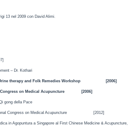
rigi 13 nel 2009 con David Alimi.
7]
ment – Dr. Kothari
 Urine therapy and Folk Remedies Workshop
[2006]
al Congress on Medical Acupuncture
[2006]
 Qi gong della Pace
ternational Congress on Medical Acupuncture [2012]
 medica in Agopuntura a Singapore al First Chinese Medicine & Acupuncture,