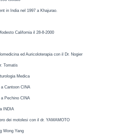
t in India nel 1997 a Khajurao.
Modesto California il 28-8-2000
omedicina ed Auricoloterapia con il Dr. Nogier
r. Tomatis
turologia Medica
a a Cantoon CINA
a a Pechino CINA
la INDIA
pero dei motolesi con il dr. YAMAMOTO
ing Wong Yang