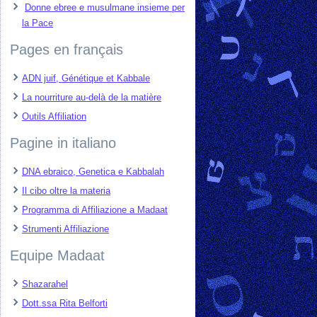
Donne ebree e musulmane insieme per
la Pace
Pages en français
ADN juif, Génétique et Kabbale
La nourriture au-delà de la matière
Outils Affiliation
Pagine in italiano
DNA ebraico, Genetica e Kabbalah
Il cibo oltre la materia
Programma di Affiliazione a Madaat
Strumenti Affiliazione
Equipe Madaat
Shazarahel
Dott.ssa Rita Belforti