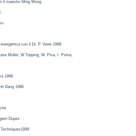
con il maestro Ming Wong
i
ko
nergetrica con il Dr. P. Veret 1989
uise Muller, W.Topping, M. Piva, I. Poma,
ui 1996
inh Dang 1996
iche
gero Dujani
n Techniques1999