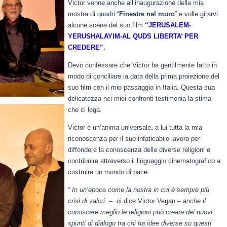
Victor venne anche all’inaugurazione della mia
mostra di quadri “
Finestre nel muro
” e volle girarvi
alcune scene del suo film
“JERUSALEM-
YERUSHALAYIM-AL QUDS LIBERTA’ PER
CREDERE”.
Devo confessare che Victor ha gentilmente fatto in
modo di conciliare la data della prima proiezione del
suo film con il mio passaggio in Italia. Questa sua
delicatezza nei miei confronti testimonia la stima
che ci lega.
Victor è un’anima universale, a lui tutta la mia
riconoscenza per il suo infaticabile lavoro per
diffondere la conoscenza delle diverse religioni e
contribuire attraverso il linguaggio cinematografico a
costruire un mondo di pace.
“ In un’epoca come la nostra in cui è sempre più
crisi di valori
– ci dice Victor Vegan –
anche il
conoscere meglio le religioni può creare dei nuovi
spunti di dialogo tra chi ha idee diverse su questi