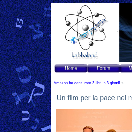
Amazon ha censurato 3 libri in 3 giorni!
»
Un film per la pace nel