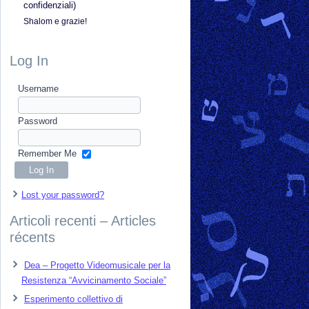
confidenziali)
Shalom e grazie!
Log In
Username
Password
Remember Me
Lost your password?
Articoli recenti – Articles
récents
Dea – Progetto Videomusicale per la
Resistenza “Avvicinamento Sociale”
Esperimento collettivo di