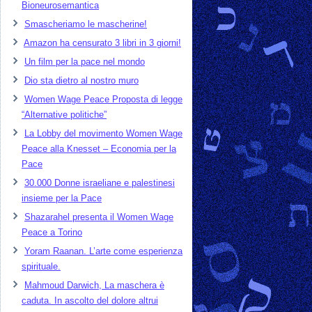
Bioneurosemantica
Smascheriamo le mascherine!
Amazon ha censurato 3 libri in 3 giorni!
Un film per la pace nel mondo
Dio sta dietro al nostro muro
Women Wage Peace Proposta di legge
“Alternative politiche”
La Lobby del movimento Women Wage
Peace alla Knesset – Economia per la
Pace
30.000 Donne israeliane e palestinesi
insieme per la Pace
Shazarahel presenta il Women Wage
Peace a Torino
Yoram Raanan. L’arte come esperienza
spirituale.
Mahmoud Darwich, La maschera è
caduta. In ascolto del dolore altrui