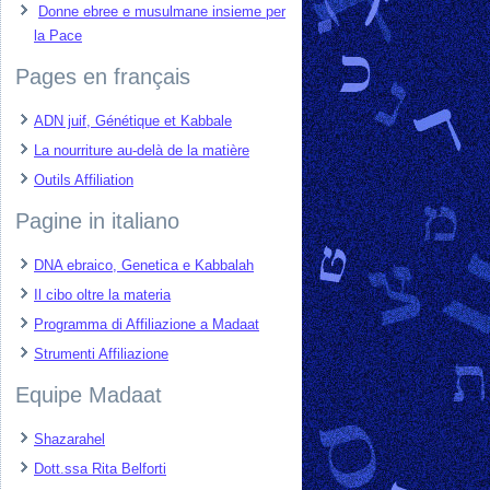
Donne ebree e musulmane insieme per
la Pace
Pages en français
ADN juif, Génétique et Kabbale
La nourriture au-delà de la matière
Outils Affiliation
Pagine in italiano
DNA ebraico, Genetica e Kabbalah
Il cibo oltre la materia
Programma di Affiliazione a Madaat
Strumenti Affiliazione
Equipe Madaat
Shazarahel
Dott.ssa Rita Belforti