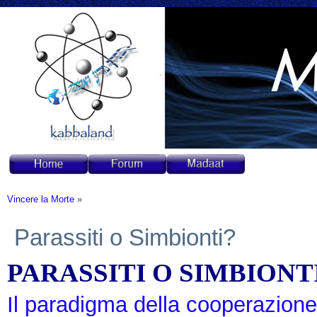
Vincere la Morte
»
Parassiti o Simbionti?
PARASSITI O SIMBIONTI
Il paradigma della cooperazione