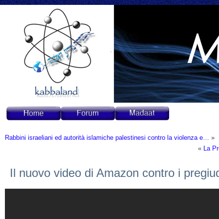
Rabbini israeliani ed autorità islamiche palestinesi contro la violenza e…
»
«
La Pr
Il nuovo video di Amazon contro i pregiudi