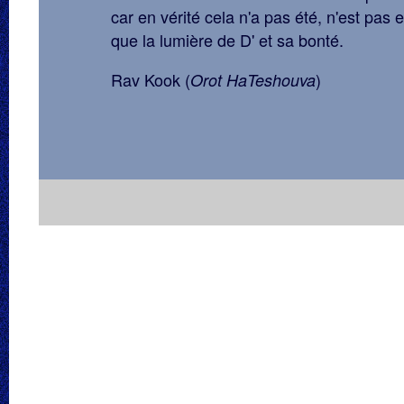
car en vérité cela n'a pas été, n'est pas et
que la lumière de D' et sa bonté.
Rav Kook (
)
Orot HaTeshouva