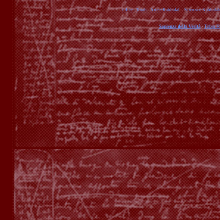
ndice -
Torah
-
Arte e Kabbalah
-
Scienza e Kabbala
Sapienza della Verità
-
Tobia 