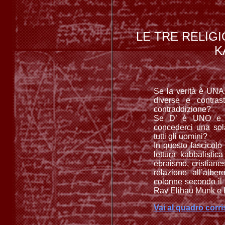
LE TRE RELIG
K
Se la verità è UNA,
diverse e contra
contraddizione?
Se D’ è UNO e U
concederci una sol
tutti gli uomini?
In questo fascicolo 
lettura kabbalistica
ebraismo, cristian
relazione all’alber
colonne secondo il 
Rav Elihau Munk e
Vai al quadro corr