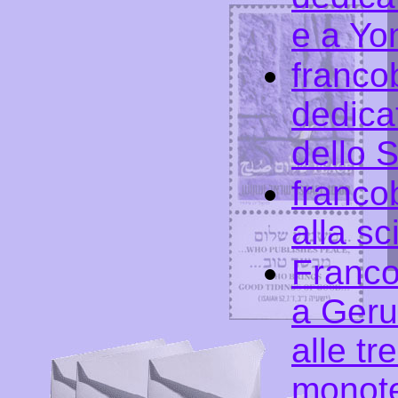
e a Yo
francob
dedicat
dello S
francob
alla s
Francob
a Ger
alle tre
monote