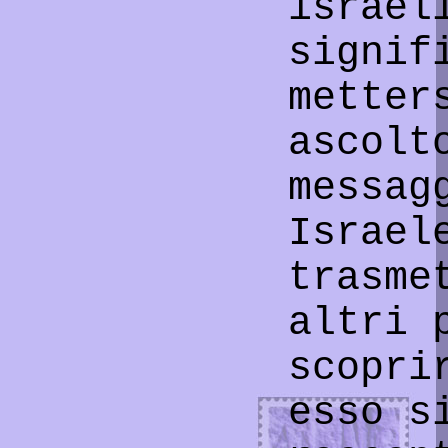
israel
signif
metter
ascolt
messag
Israel
trasme
altri 
scopri
esso s