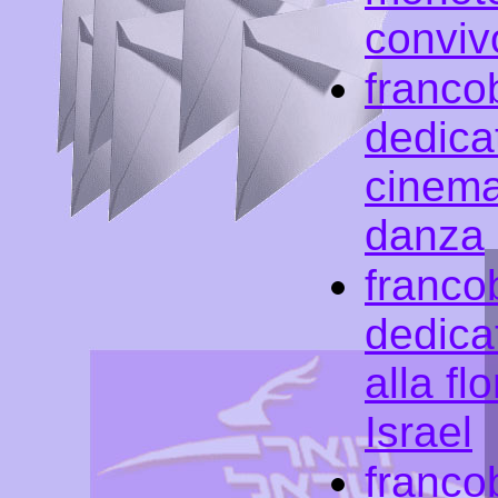
conviv
francob
dedicat
cinema
danza
francob
dedicati
alla fl
Israel
francob