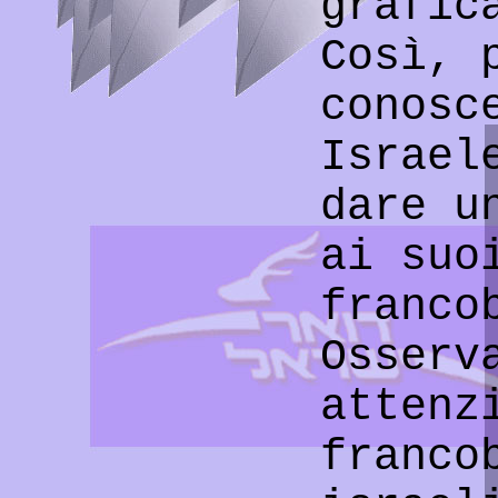
grafic
Così, 
conosc
Israel
dare u
ai suo
franco
Osserv
attenz
franco