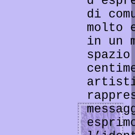
d’espr
di com
molto 
in un 
spazio
centim
artist
rappre
messag
esprim