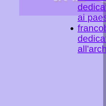
dedicat
ai pae
francob
dedicat
all'arc