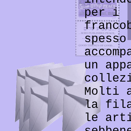
per i
franco
spesso
accomp
un app
collez
Molti 
la fil
le art