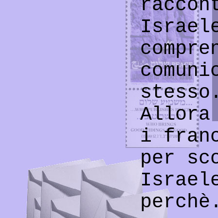
raccon
Israel
compre
comuni
stesso
Allora
i fran
per sc
Israel
perchè