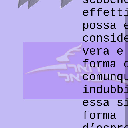
sebben
effett
possa 
consid
vera e
forma 
comunq
indubb
essa s
forma