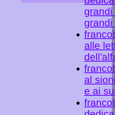
dedicat
grandi 
grandi 
francob
alle le
dell'al
francob
al sion
e ai su
francob
dedica