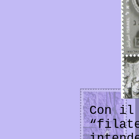
Con il
“filat
intend