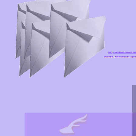
Torah
-
arte e Kabbalah
- Scienza e Kab
shazarahel - Arte e Kabbalah -
Sapien