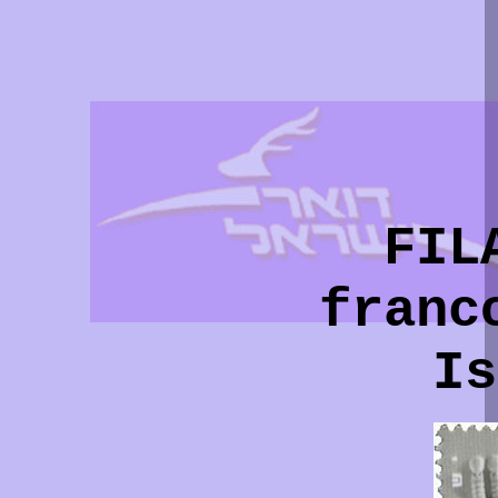
FIL
franc
Is