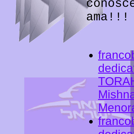
conosc
ama!!!
francob
dedicat
TORAH,
Mishna
Menor
francob