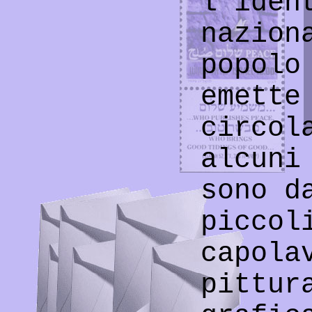
l’iden
nazion
popolo
emette
circol
alcuni
sono d
piccol
capola
pittur