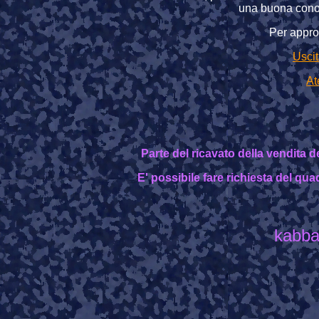
una buona cono
Per appro
Uscit
At
Parte del ricavato della vendita d
E' possibile fare richiesta del qua
kabba