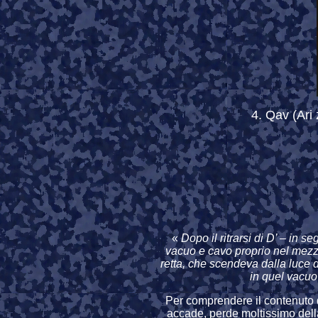
4. Qav (Ari 
«
Dopo il ritrarsi di D’ – in s
vacuo e cavo proprio nel mezzo
retta, che scendeva dalla luce d
in quel vacu
Per comprendere il contenuto
accade, perde moltissimo della