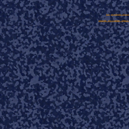
Torah
-
arte e Kabbalah
- Scienza 
shazarahel - Arte e Kabbalah -
Sapienza d